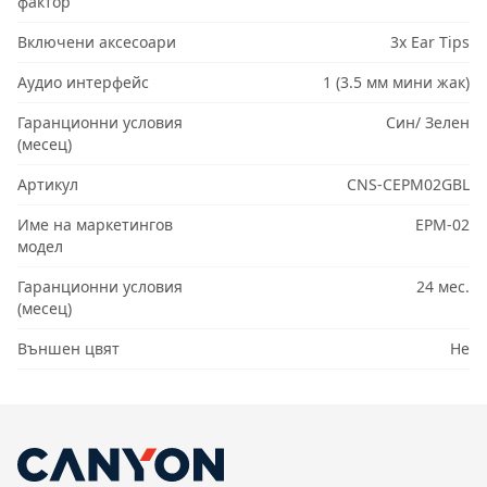
фактор
Включени аксесоари
3x Ear Tips
Аудио интерфейс
1 (3.5 мм мини жак)
Гаранционни условия
Син/ Зелен
(месец)
Артикул
CNS-CEPM02GBL
Име на маркетингов
EPM-02
модел
Гаранционни условия
24 мес.
(месец)
Външен цвят
Не