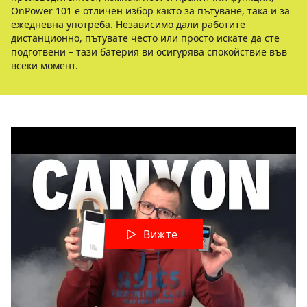
OnPower 101 е отличен избор както за пътуване, така и за
ежедневна употреба. Независимо дали работите
дистанционно, пътувате често или просто искате да сте
подготвени – тази батерия ви осигурява спокойствие във
всеки момент.
Вижте