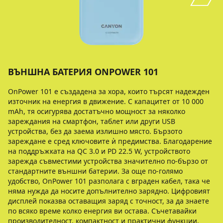
ВЪНШНА БАТЕРИЯ ONPOWER 101
OnPower 101 е създадена за хора, които търсят надежден
източник на енергия в движение. С капацитет от 10 000
mAh, тя осигурява достатъчно мощност за няколко
зареждания на смартфон, таблет или други USB
устройства, без да заема излишно място. Бързото
зареждане е сред ключовите ѝ предимства. Благодарение
на поддръжката на QC 3.0 и PD 22.5 W, устройството
зарежда съвместими устройства значително по-бързо от
стандартните външни батерии. За още по-голямо
удобство, OnPower 101 разполага с вграден кабел, така че
няма нужда да носите допълнително зарядно. Цифровият
дисплей показва оставащия заряд с точност, за да знаете
по всяко време колко енергия ви остава. Съчетавайки
производителност, компактност и практични функции,