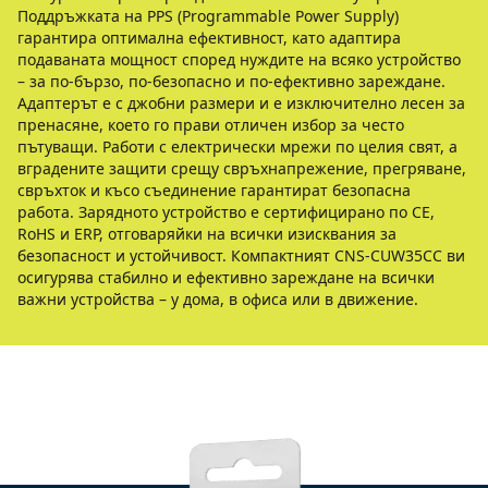
Поддръжката на PPS (Programmable Power Supply)
гарантира оптимална ефективност, като адаптира
подаваната мощност според нуждите на всяко устройство
– за по-бързо, по-безопасно и по-ефективно зареждане.
Адаптерът е с джобни размери и е изключително лесен за
пренасяне, което го прави отличен избор за често
пътуващи. Работи с електрически мрежи по целия свят, а
вградените защити срещу свръхнапрежение, прегряване,
свръхток и късо съединение гарантират безопасна
работа. Зарядното устройство е сертифицирано по CE,
RoHS и ERP, отговаряйки на всички изисквания за
безопасност и устойчивост. Компактният CNS-CUW35CC ви
осигурява стабилно и ефективно зареждане на всички
важни устройства – у дома, в офиса или в движение.