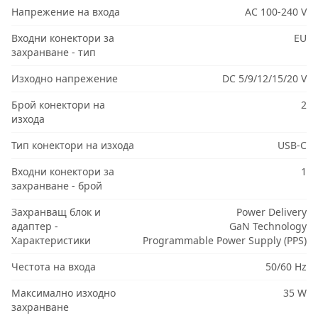
Напрежение на входа
AC 100-240 V
Входни конектори за
EU
захранване - тип
Изходно напрежение
DC 5/9/12/15/20 V
Брой конектори на
2
изхода
Тип конектори на изхода
USB-C
Входни конектори за
1
захранване - брой
Захранващ блок и
Power Delivery
адаптер -
GaN Technology
Характеристики
Programmable Power Supply (PPS)
Честота на входа
50/60 Hz
Максимално изходно
35 W
захранване