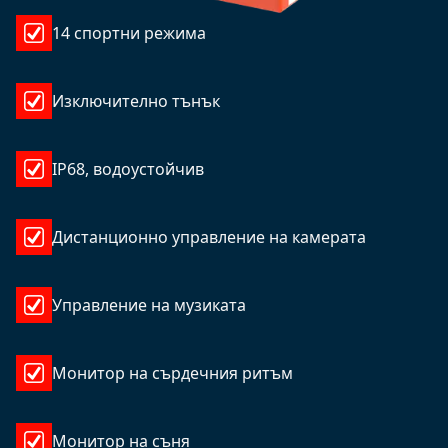
14 спортни режима
Изключително тънък
IP68, водоустойчив
Дистанционно управление на камерата
Управление на музиката
Монитор на сърдечния ритъм
Монитор на съня