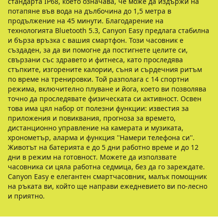
стандарта IP68, което означава, че може да издържи на
потапяне във вода на дълбочина до 1,5 метра в
продължение на 45 минути. Благодарение на
технологията Bluetooth 5.3, Canyon Easy предлага стабилна
и бърза връзка с вашия смартфон. Този часовник е
създаден, за да ви помогне да постигнете целите си,
свързани със здравето и фитнеса, като проследява
стъпките, изгорените калории, съня и сърдечния ритъм
по време на тренировки. Той разполага с 14 спортни
режима, включително плуване и йога, което ви позволява
точно да проследявате физическата си активност. Освен
това има цял набор от полезни функции: известия за
приложения и повиквания, прогноза за времето,
дистанционно управление на камерата и музиката,
хронометър, аларма и функция ''Намери телефона си''.
Животът на батерията е до 5 дни работно време и до 12
дни в режим на готовност. Можете да използвате
часовника си цяла работна седмица, без да го зареждате.
Canyon Easy е елегантен смартчасовник, малък помощник
на ръката ви, който ще направи ежедневието ви по-лесно
и приятно.