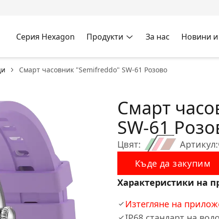
Серия Hexagon
Продукти
За нас
Новини и
ци
Смарт часовник "Semifreddo" SW-61 Розово
Смарт часо
SW-61 Розо
Цвят:
Артикул:
Къде да закупим
Характеристики на п
Изтегляне на приложе
IP68 стандарт на вод