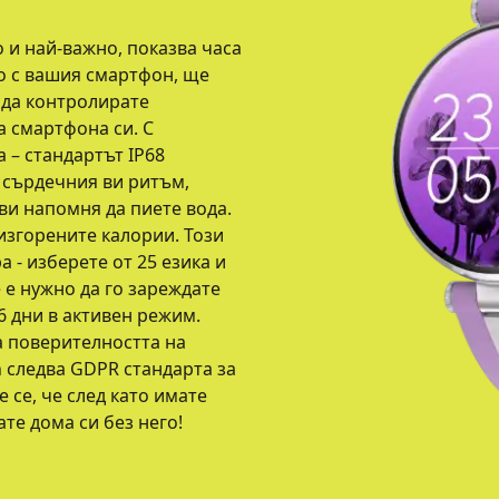
 и най-важно, показва часа
го с вашия смартфон, ще
 да контролирате
а смартфона си. С
а – стандартът IP68
и сърдечния ви ритъм,
ви напомня да пиете вода.
изгорените калории. Този
 - изберете от 25 езика и
е е нужно да го зареждате
6 дни в активен режим.
а поверителността на
 следва GDPR стандарта за
се, че след като имате
ате дома си без него!