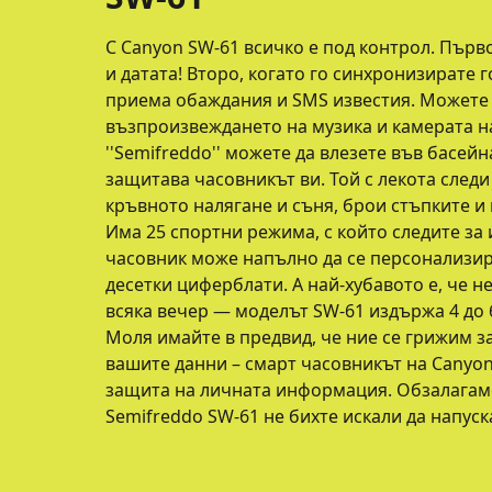
С Canyon SW-61 всичко е под контрол. Първо
и датата! Второ, когато го синхронизирате 
приема обаждания и SMS известия. Можете
възпроизвеждането на музика и камерата н
''Semifreddo'' можете да влезете във басейн
защитава часовникът ви. Той с лекота след
кръвното налягане и съня, брои стъпките и 
Има 25 спортни режима, с който следите за 
часовник може напълно да се персонализира
десетки циферблати. А най-хубавото е, че н
всяка вечер — моделът SW-61 издържа 4 до 
Моля имайте в предвид, че ние се грижим з
вашите данни – смарт часовникът на Canyon
защита на личната информация. Обзалагаме 
Semifreddo SW-61 не бихте искали да напуск