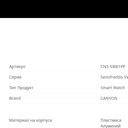
Артикул
CNS-SW61PP
Серия
Semifreddo S
Тип Продукт
Smart Watch
Brand
CANYON
Материал на корпуса
Пластмаса
Алуминий