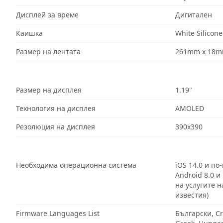
Дисплей за време
Дигитален
Каишка
White Silicone
Размер на лентата
261mm x 18
Размер на дисплея
1.19"
Технология на дисплея
AMOLED
Резолюция на дисплея
390x390
Необходима операционна система
iOS 14.0 и по
Android 8.0 и
на услугите н
известия)
Firmware Languages List
Български, Cr