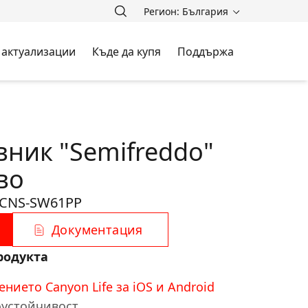
Регион: България
 актуализации
Къде да купя
Поддържа
вник "Semifreddo"
во
CNS-SW61PP
Документация
родукта
нието Canyon Life за iOS и Android
оустойчивост