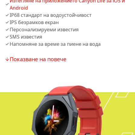
Изтегляне на приложението Canyon Life за iOS и
Android
IP68 стандарт на водоустойчивост
IPS безрамков екран
Персонализируеми известия
SMS известия
Напомняне за време за пиене на вода
Показване на повече