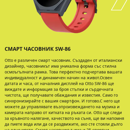
СМАРТ ЧАСОВНИК SW-86
Otto е различен смарт часовник. Създаден от италиански
дизайнер, часовникът има уникална форма със стилна
осмоъгълната рамка. Това перфектно подчертава вашата
индивидуалност и динамичен начин на живот.Освен
датата и часа, от началния дисплей на Otto SW-86 ще
виждате и информация за броя стъпки и сърдечната
чистота, ще получавате обаждания и известия. Само го
синхронизирайте с вашия смартфон. И готово.С него ще
можете да управлявате възпроизвеждането на музика и
камерата направо от китката на ръката си. Otto ще следи
за кръвното налягане, качеството на съня, ще ви напомня
да пиете вода или да се раздвижите, ако сте стояли дълго
на едно място. Смарт часовникът има и 25 спортни