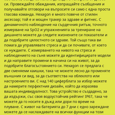
си. Провеждайте обаждания, изпращайте съобщения и
получавайте отговори на въпросите си само с една проста
гласова команда. Hexagon е много повече от стилен
аксесоар; той е и мощен тракер за здраве и фитнес. С
динамичното наблюдение на сърдечния ритъм, точното
измерване на SpO2 и упражненията за трениране на
дишането можете да следите жизнените си показатели и
да подобрите цялостното си здраве. Той също така ви
помага да управлявате стреса и да си почивате, от което
се нуждаете. С измерването на нивото на стреса и
наблюдението на съня можете да идентифицирате модели
и да направите промени в начина си на живот, за да
подобрите благосъстоянието си. Hexagon се предлага с
две сменяеми каишки, така че можете лесно да променяте
външния си вид, за да съответства на облеклото или
настроението ви. С над 140 циферблата за избор можете
да намерите перфектния дизайн, който да изразява
вашата индивидуалност. Това устройство е създадено, за
да издържи, със своя водоустойчив рейтинг IP67, така че
можете да го носите в дъжд или дори по време на
плуване. С живот на батерията до 7 дни с едно зареждане
можете да се наслаждавате на всички функции на този