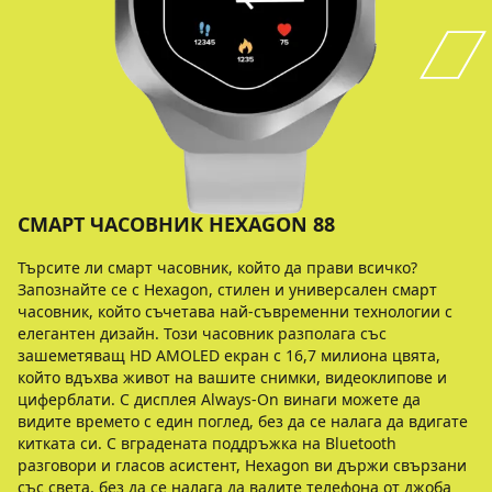
СМАРТ ЧАСОВНИК HEXAGON 88
Търсите ли смарт часовник, който да прави всичко?
Запознайте се с Hexagon, стилен и универсален смарт
часовник, който съчетава най-съвременни технологии с
елегантен дизайн. Този часовник разполага със
зашеметяващ HD AMOLED екран с 16,7 милиона цвята,
който вдъхва живот на вашите снимки, видеоклипове и
циферблати. С дисплея Always-On винаги можете да
видите времето с един поглед, без да се налага да вдигате
китката си. С вградената поддръжка на Bluetooth
разговори и гласов асистент, Hexagon ви държи свързани
със света, без да се налага да вадите телефона от джоба