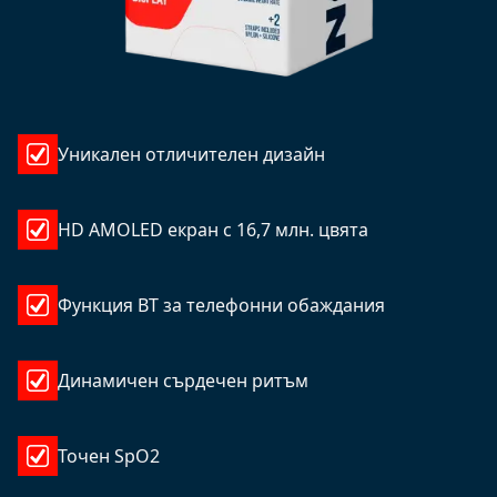
Уникален отличителен дизайн
HD AMOLED екран с 16,7 млн. цвята
Функция BT за телефонни обаждания
Динамичен сърдечен ритъм
Точен SpO2