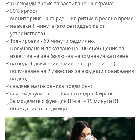
10 секунди време за заспиване на екрана;
50% яркост;
Мониторинг на сърдечния ритъм в реално време
на всеки 1 минута (ако се поддържа от
устройството).
Тренировки - 60 минути седмично.
Получаване и показване на 100 съобщения за
известия на ден (включва напомняния за пиене
на вода + движение + миене на ръце и т.н.);
получаване на 2 известия за входящи повиквания
на ден;
сваляне на часовника преди сън;
всички други настройки по подразбиране.
За моделите с функция BT-call - 15 минути BT
обаждания на седмица.