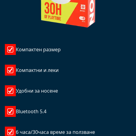
Компактен размер
Компактни и леки
Удобни за носене
Bluetooth 5.4
6 часа/30часа време за ползване