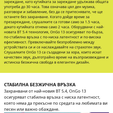
зареждане, като кутийката за зареждане удължава общата
употреба до 30 часа. Това означава цял ден музика,
разговори и забавление, без да се притеснявате, че ще
останете без захранване. Когато дойде време за
презареждане, слушалките са готови само за 1.5 часа,
докато кутийката отнема само 2 часа. Оборудвани с най-
новата BT 5.4 технология, OnGo 13 осигуряват по-бърза,
по-стабилна връзка с по-ниска латентност и по-висока
ефективност. Превключвайте безпроблемно между
устройствата си и се наслаждавайте на страхотен звук.
Слушалките OnGo 13 са създадени за хора, които искат
качествен звук, дълготрайно време на възпроизвеждане и
истинска безжична свобода в елегантен дизайн.
СТАБИЛНА БЕЗЖИЧНА ВРЪЗКА
Захранвани от най-новия BT 5.4, OnGo 13
осигуряват стабилна връзка с ниска латентност,
която няма да прекъсне по средата на любимата ви
песен или важно обаждане.