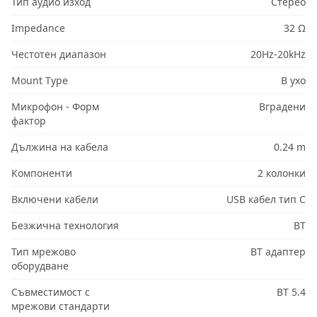
Тип аудио изход
Стерео
Impedance
32 Ω
Честотен диапазон
20Hz-20kHz
Mount Type
В ухо
Микрофон - Форм
Вградени
фактор
Дължина на кабела
0.24 m
Компоненти
2 колонки
Включени кабели
USB кабел тип C
Безжична технология
BT
Тип мрежово
BT адаптер
оборудване
Съвместимост с
BT 5.4
мрежови стандарти