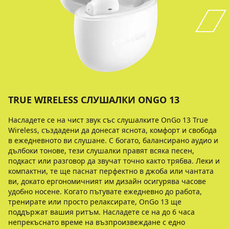
TRUE WIRELESS СЛУШАЛКИ ONGO 13
Насладете се на чист звук със слушалките OnGo 13 True
Wireless, създадени да донесат яснота, комфорт и свобода
в ежедневното ви слушане. С богато, балансирано аудио и
дълбоки тонове, тези слушалки правят всяка песен,
подкаст или разговор да звучат точно както трябва. Леки и
компактни, те ще паснат перфектно в джоба или чантата
ви, докато ергономичният им дизайн осигурява часове
удобно носене. Когато пътувате ежедневно до работа,
тренирате или просто релаксирате, OnGo 13 ще
поддържат вашия ритъм. Насладете се на до 6 часа
непрекъснато време на възпроизвеждане с едно