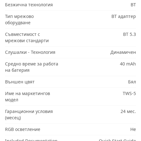
Безжична технология
BT
Тип мрежово
BT адаптер
оборудване
Съвместимост с
BT 5.3
мрежови стандарти
Слушалки - Технология
Динамичен
Средно време за работа
40 mAh
на батерия
Външен цвят
Бял
Име на маркетингов
TWS-5
модел
Гаранционни условия
24 мес.
(месец)
RGB осветление
Не
Included Documentation
Quick Start Guide