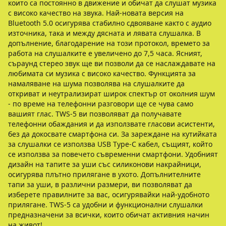
които са постоянно в движение и обичат да слушат музика
с високо качество на звука. Най-новата версия на
Bluetooth 5.0 осигурява стабилно сдвояване както с аудио
източника, така и между дясната и лявата слушалка. В
допълнение, благодарение на този протокол, времето за
работа на слушалките е увеличено до 7,5 часа. Ясният,
съраунд стерео звук ще ви позволи да се наслаждавате на
любимата си музика с високо качество. Функцията за
намаляване на шума позволява на слушалките да
откриват и неутрализират широк спектър от околния шум
- по време на телефонни разговори ще се чува само
вашият глас. TWS-5 ви позволяват да получавате
телефонни обаждания и да използвате гласови асистенти,
без да докосвате смартфона си. За зареждане на кутийката
за слушалки се използва USB Type-C кабел, същият, който
се използва за повечето съвременни смартфони. Удобният
дизайн на тапите за уши със силиконови накрайници,
осигурява плътно прилягане в ухото. Допълнителните
тапи за уши, в различни размери, ви позволяват да
изберете правилните за вас, осигурявайки най-удобното
прилягане. TWS-5 са удобни и функционални слушалки
предназначени за всички, които обичат активния начин
на живот!