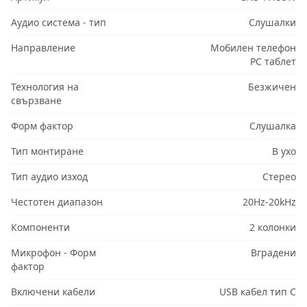
Аудио система - тип
Слушалки
Направление
Мобилен телефон
PC таблет
Технология на
Безжичен
свързване
Форм фактор
Слушалка
Тип монтиране
В ухо
Тип аудио изход
Стерео
Честотен диапазон
20Hz-20kHz
Компоненти
2 колонки
Микрофон - Форм
Вградени
фактор
Включени кабели
USB кабел тип C