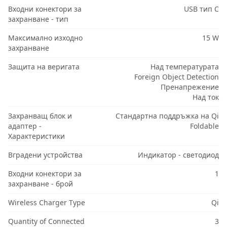
Входни конектори за
USB тип C
захранване - тип
Максимално изходно
15 W
захранване
Защита на веригата
Над температурата
Foreign Object Detection
Пренапрежение
Над ток
Захранващ блок и
Стандартна поддръжка на Qi
адаптер -
Foldable
Характеристики
Вградени устройства
Индикатор - светодиод
Входни конектори за
1
захранване - брой
Wireless Charger Type
Qi
Quantity of Connected
3