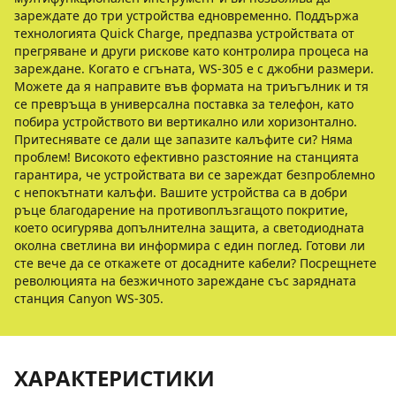
зареждате до три устройства едновременно. Поддържа
технологията Quick Charge, предпазва устройствата от
прегряване и други рискове като контролира процеса на
зареждане. Когато е сгъната, WS-305 е с джобни размери.
Можете да я направите във формата на триъгълник и тя
се превръща в универсална поставка за телефон, като
побира устройството ви вертикално или хоризонтално.
Притеснявате се дали ще запазите калъфите си? Няма
проблем! Високото ефективно разстояние на станцията
гарантира, че устройствата ви се зареждат безпроблемно
с непокътнати калъфи. Вашите устройства са в добри
ръце благодарение на противоплъзгащото покритие,
което осигурява допълнителна защита, а светодиодната
околна светлина ви информира с един поглед. Готови ли
сте вече да се откажете от досадните кабели? Посрещнете
революцията на безжичното зареждане със зарядната
станция Canyon WS-305.
ХАРАКТЕРИСТИКИ