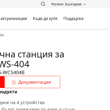
Регион: България
 актуализации
Къде да купя
Поддържа
04
чна станция за
WS-404
S-WCS404B
Документация
родукта
ане на 4 устройства
а бъдат зареждани по едно и също