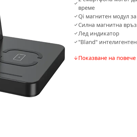
време
Qi магнитен модул з
Силна магнитна връз
Лед индикатор
"Bland" интелигентен
Показване на повече