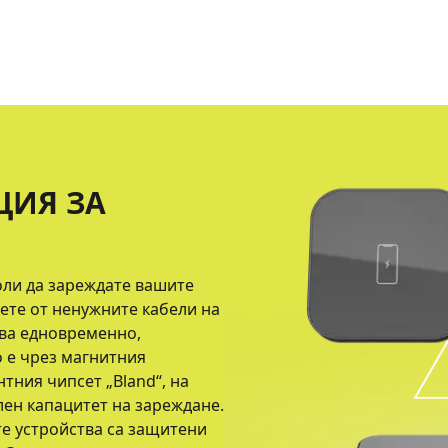
ЦИЯ ЗА
оли да зареждате вашите
вете от ненужните кабели на
тва едновременно,
о е чрез магнитния
тния чипсет „Bland“, на
лен капацитет на зареждане.
те устройства са защитени