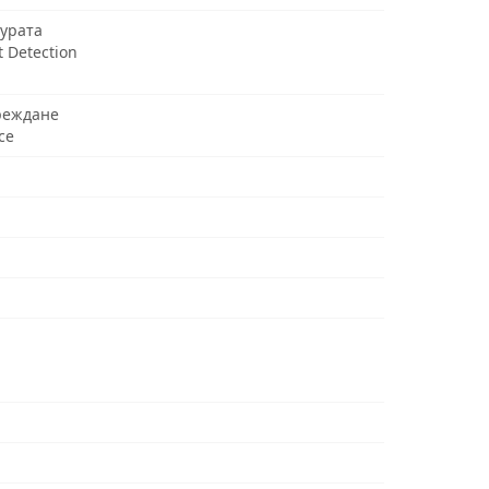
урата
t Detection
реждане
ce