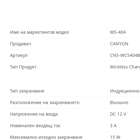
Име на маркетингов модел
WS-404
Продавач
CANYON
Артикул
CNS-WCS404B
Тип Продукт
Wireless Char
Тип захранване
Индукционно
Разположение на захранването
Външно
Напрежение на входа
DC 12 V
Номинален входящ ток
3 A
Максимално изходно захранване
15 W