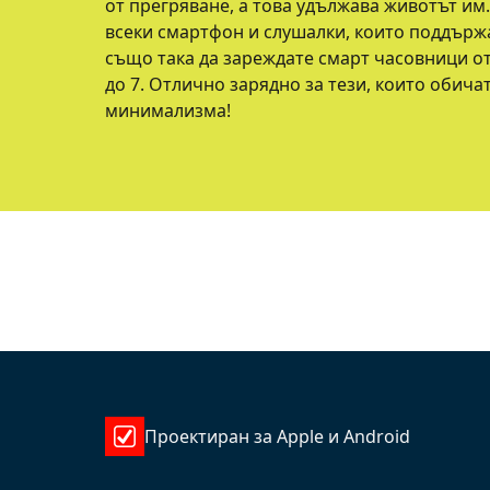
от прегряване, а това удължава животът им
всеки смартфон и слушалки, които поддърж
също така да зареждате смарт часовници от
до 7. Отлично зарядно за тези, които обича
минимализма!
Проектиран за Apple и Android