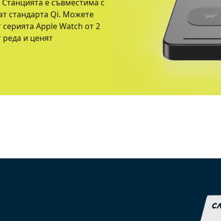
. Станцията е съвместима с
ат стандарта Qi. Можете
 серията Apple Watch от 2
т реда и ценят