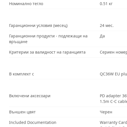
Номинално тегло
0.51 кг
Гаранционни условия (месец)
24 мес.
Гаранционни продукти - подлежащи на
Да
връщане
Критерии за валидност на гаранцията
Сериен номе
В комплект с
QC36W EU pl
Включени аксесоари
PD adapter 3
1.5m C-C cabl
Външен цвят
Черен
Included Documentation
Warranty Car