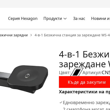
Серия Hexagon
Продукти
За нас
Новини и
зжични зарядни
4-в-1 Безжична станция за зареждане WS-4
4-в-1 Безжи
зареждане 
CN
Цвят:
Артикул:
Къде да закупим
Характеристики на п
Едновременно зарежд
2 смартфона могат д