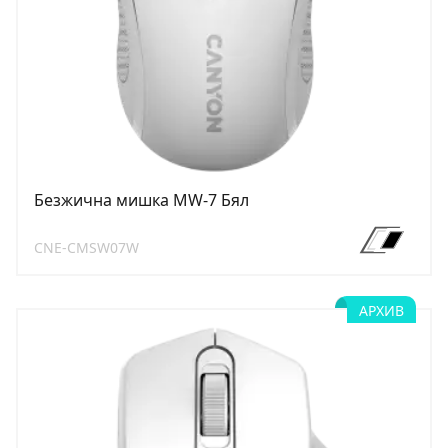
Безжична мишка MW-7 Бял
CNE-CMSW07W
АРХИВ