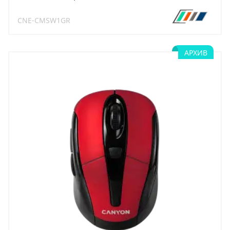
CNE-CMSW1GR
АРХИВ