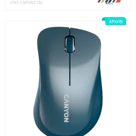
CNS-CMSW21BL
АРХИВ