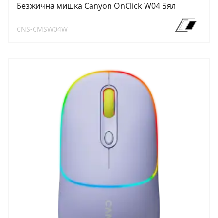
Безжична мишка Canyon OnClick W04 Бял
CNS-CMSW04W