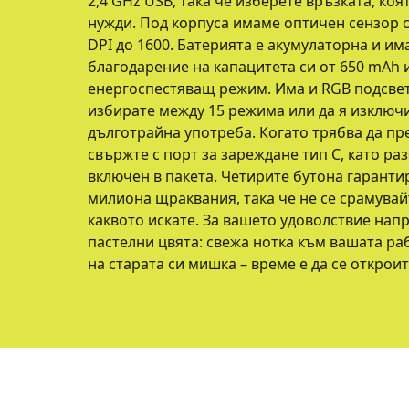
2,4 GHz USB, така че изберете връзката, ко
нужди. Под корпуса имаме оптичен сензор 
DPI до 1600. Батерията е акумулаторна и им
благодарение на капацитета си от 650 mAh 
енергоспестяващ режим. Има и RGB подсвет
избирате между 15 режима или да я изключи
дълготрайна употреба. Когато трябва да пр
свържте с порт за зареждане тип C, като ра
включен в пакета. Четирите бутона гаранти
милиона щраквания, така че не се срамувай
каквото искате. За вашето удоволствие нап
пастелни цвята: свежа нотка към вашата ра
на старата си мишка – време е да се открои