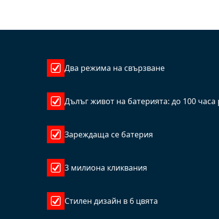
Два режима на свързване
Дълъг живот на батерията: до 100 часа
Зареждаща се батерия
3 милиона кликвания
Стилен дизайн в 6 цвята