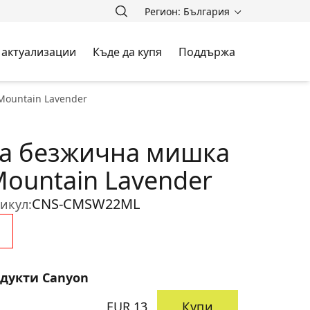
Регион: България
 актуализации
Къде да купя
Поддържа
Mountain Lavender
а безжична мишка
Mountain Lavender
CNS-CMSW22ML
икул:
одукти Canyon
EUR 13
Купи