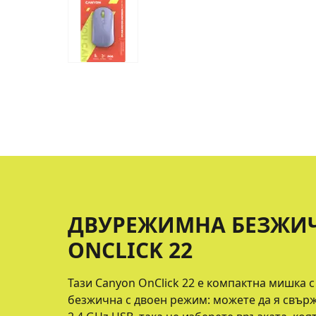
ДВУРЕЖИМНА БЕЗЖИ
ONCLICK 22
Тази Canyon OnClick 22 е компактна мишка с 
безжична с двоен режим: можете да я свърже