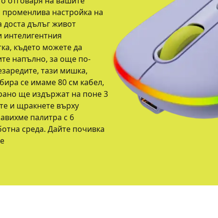
ято отговаря на вашите
с променлива настройка на
а доста дълъг живот
и интелигентния
ка, където можете да
те напълно, за още по-
езаредите, тази мишка,
збира се имаме 80 см кабел,
рано ще издържат на поне 3
те и щракнете върху
равихме палитра с 6
ботна среда. Дайте почивка
те