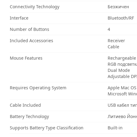
Connectivity Technology
Безжичен
Interface
Bluetooth/RF
Number of Buttons
4
Included Accessories
Receiver
Cable
Mouse Features
Rechargeable
RGB подсветк
Dual Mode
Adjustable DP
Requires Operating System
Apple Mac OS
Microsoft Wi
Cable Included
USB кабел ти
Battery Technology
Литиево Йон
Supports Battery Type Classification
Built-in