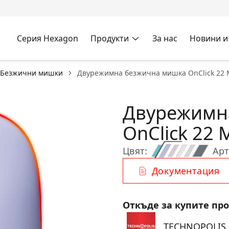
Серия Hexagon
Продукти
За нас
Новини и
Безжични мишки
Двурежимна безжична мишка OnClick 22 
Двурежимн
OnClick 22 
Цвят:
Арт
Документация
Откъде за купите пр
TECHNOPOLIS