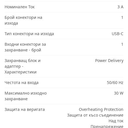
Номинален Ток
3 A
Брой конектори на
1
изхода
Тип конектори на изхода
USB-C
Входни конектори за
1
захранване - брой
Захранващ блок и
Power Delivery
адаптер -
Характеристики
Честота на входа
50/60 Hz
Максимално изходно
30 W
захранване
Защита на веригата
Overheating Protection
Защита от късо съединение
Над ток
Пренапрежение