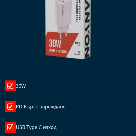
30W
PD Бързо зареждане
USB Type C изход