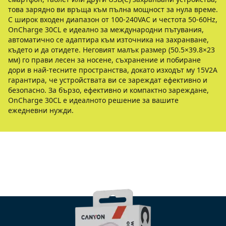
това зарядно ви връща към пълна мощност за нула време.
С широк входен диапазон от 100-240VAC и честота 50-60Hz,
OnCharge 30CL е идеално за международни пътувания,
автоматично се адаптира към източника на захранване,
където и да отидете. Неговият малък размер (50.5×39.8×23
мм) го прави лесен за носене, съхранение и побиране
дори в най-тесните пространства, докато изходът му 15V2A
гарантира, че устройствата ви се зареждат ефективно и
безопасно. За бързо, ефективно и компактно зареждане,
OnCharge 30CL е идеалното решение за вашите
ежедневни нужди.