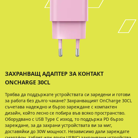
ЗАХРАНВАЩ АДАПТЕР ЗА КОНТАКТ
ONCHARGE 30CL
Трябва да поддържате устройствата си заредени и готови
за работа без дълго чакане? Захранващият OnCharge 30CL
съчетава надеждно и бързо зареждане с компактен
дизайн, който лесно се побира във всяко пространство.
Оборудвано с USB Type C изход, то поддържа PD бързо
зареждане, за да захрани устройствата ви за миг,
доставяйки до 30W мощност. Независимо дали зареждате
смартфон, таблет или други USB(C) захранвани устройства,