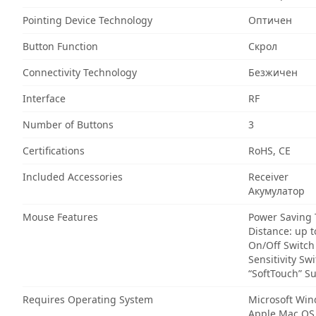
Pointing Device Technology
Оптичен
Button Function
Скрол
Connectivity Technology
Безжичен
Interface
RF
Number of Buttons
3
Certifications
RoHS, CE
Included Accessories
Receiver
Акумулатор
Mouse Features
Power Saving
Distance: up 
On/Off Switch
Sensitivity Sw
“SoftTouch” S
Requires Operating System
Microsoft Wi
Apple Mac OS