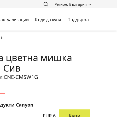
Регион: България
 актуализации
Къде да купя
Поддържа
ив
а цветна мишка
1 Сив
CNE-CMSW1G
л:
одукти Canyon
EUR 6
Купи