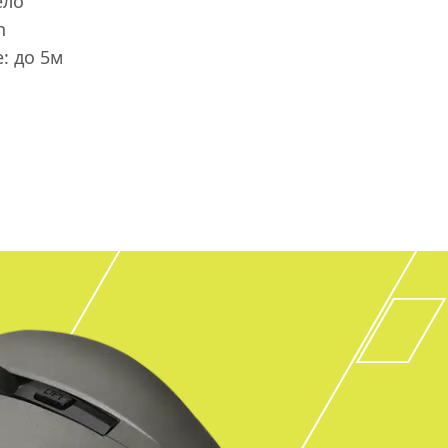
ело
h
: до 5м