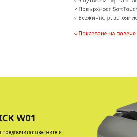
3 бутона и скрол кол
Повърхност SoftTouc
Безжично разстояние
Показване на повече
CK W01
то предпочитат цветните и