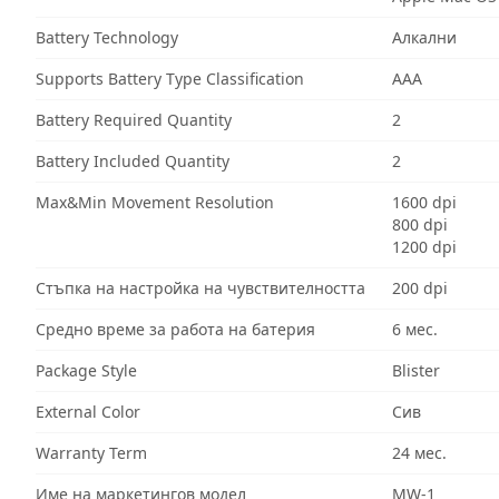
Battery Technology
Алкални
Supports Battery Type Classification
AAA
Battery Required Quantity
2
Battery Included Quantity
2
Max&Min Movement Resolution
1600 dpi
800 dpi
1200 dpi
Стъпка на настройка на чувствителността
200 dpi
Средно време за работа на батерия
6 мес.
Package Style
Blister
External Color
Сив
Warranty Term
24 мес.
Име на маркетингов модел
MW-1