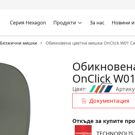
Серия Hexagon
Продукти
За нас
Новини и
Безжични мишки
Обикновена цветна мишка OnClick W01 С
Обикновен
OnClick W0
Цвят:
Артику
Документация
Откъде за купите пр
TECHNOPOLIS