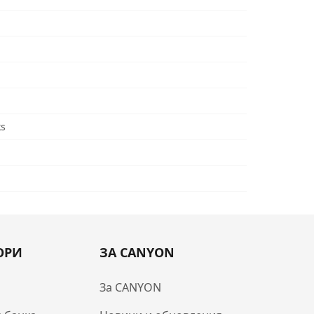
ks
ОРИ
ЗА CANYON
За CANYON