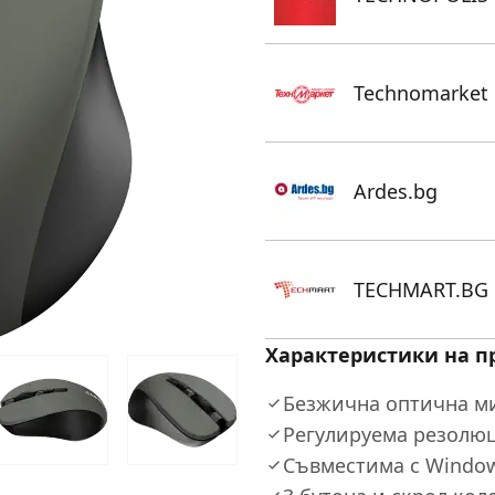
Technomarket
Ardes.bg
TECHMART.BG
Характеристики на п
Безжична оптична м
Регулируема резолюц
Съвместима с Window