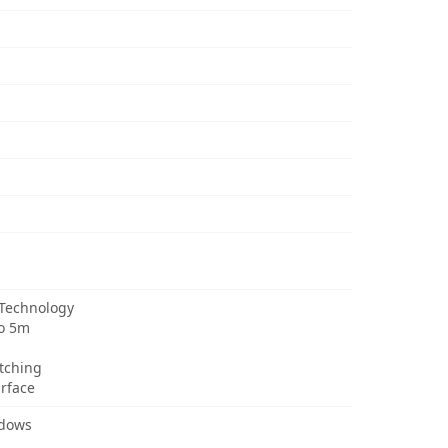
 Technology
to 5m
itching
urface
ndows