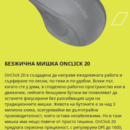
БЕЗЖИЧНА МИШКА ONCLICK 20
OnClick 20 е създадена да направи ежедневната работа и
сърфиране по-лесни, по-тихи и по-удобни. Всеки път,
когато сте у дома, в споделено работно пространство или в
движение, нейните безшумни бутони ви позволяват да
останете фокусирани без разсейващия шум на
традиционните мишки. Живота на бутоните е за над 3
милиона клика, осигурявайки ви дълготрайна
производителност, която остава незабележима. Но в тази
мишка има нещо повече от просто тишина. OnClick 20
предлага сериозна прецизност, с регулируем DPI до 1600,