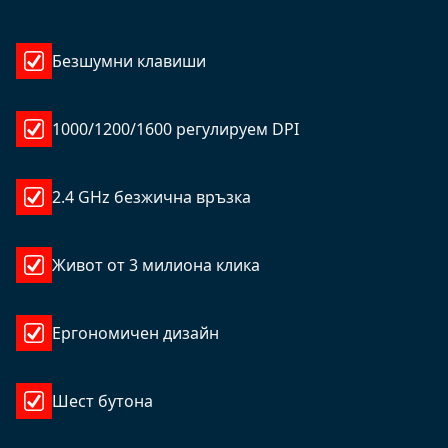
Безшумни клавиши
1000/1200/1600 регулируем DPI
2.4 GHz безжична връзка
Живот от 3 милиона клика
Ергономичен дизайн
Шест бутона