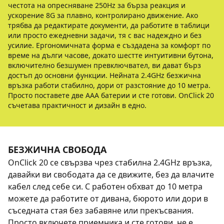
честота на опресняване 250Hz за бърза реакция и
ускорение 8G за плавно, контролирано движение. Ако
трябва да редактирате документи, да работите в таблици
или просто ежедневни задачи, тя с вас надеждно и без
усилие. Ергономичната форма е създадена за комфорт по
време на дълги часове, докато шестте интуитивни бутона,
включително безшумен превключвател, ви дават бърз
достъп до основни функции. Нейната 2.4GHz безжична
връзка работи стабилно, дори от разстояние до 10 метра.
Просто поставете две AAA батерии и сте готови. OnClick 20
съчетава практичност и дизайн в едно.
БЕЗЖИЧНА СВОБОДА
OnClick 20 се свързва чрез стабилна 2.4GHz връзка,
давайки ви свободата да се движите, без да влачите
кабел след себе си. С работен обхват до 10 метра
можете да работите от дивана, бюрото или дори в
съседната стая без забавяне или прекъсвания.
Просто включете приемника и сте готови, не е