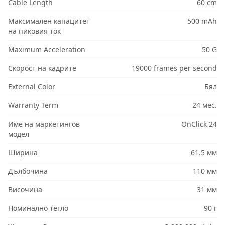
Cable Length
60 cm
Максимален капацитет
500 mAh
на пиковия ток
Maximum Acceleration
50 G
Скорост на кадрите
19000 frames per second
External Color
Бял
Warranty Term
24 мес.
Име на маркетингов
OnClick 24
модел
Ширина
61.5 мм
Дълбочина
110 мм
Височина
31 мм
Номинално тегло
90 г