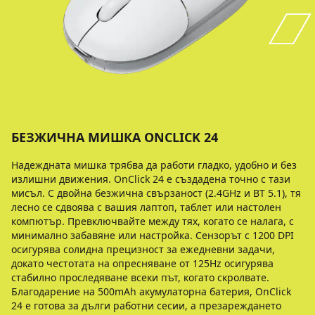
БЕЗЖИЧНА МИШКА ONCLICK 24
Надеждната мишка трябва да работи гладко, удобно и без
излишни движения. OnClick 24 е създадена точно с тази
мисъл. С двойна безжична свързаност (2.4GHz и BT 5.1), тя
лесно се сдвоява с вашия лаптоп, таблет или настолен
компютър. Превключвайте между тях, когато се налага, с
минимално забавяне или настройка. Сензорът с 1200 DPI
осигурява солидна прецизност за ежедневни задачи,
докато честотата на опресняване от 125Hz осигурява
стабилно проследяване всеки път, когато скролвате.
Благодарение на 500mAh акумулаторна батерия, OnClick
24 е готова за дълги работни сесии, а презареждането