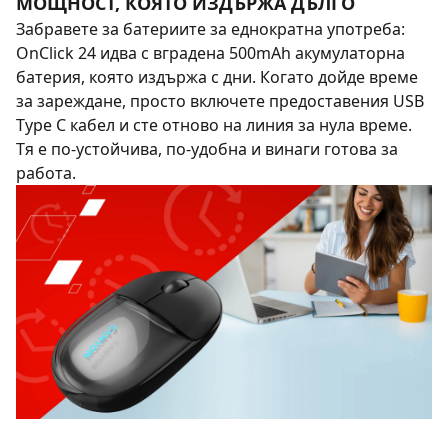
МОЩНОСТ, КОЯТО ИЗДЪРЖА ДЪЛГО
Забравете за батериите за еднократна употреба:
OnClick 24 идва с вградена 500mAh акумулаторна
батерия, която издържа с дни. Когато дойде време
за зареждане, просто включете предоставения USB
Type C кабел и сте отново на линия за нула време.
Тя е по-устойчива, по-удобна и винаги готова за
работа.