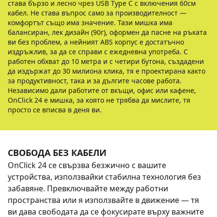
става бързо и лесно чрез USB Type C с включения 60см
кабел. Не става въпрос само за производителност —
комфортът също има значение. Тази мишка има
балансиран, лек дизайн (90г), оформен да пасне на ръката
ви без проблем, а нейният ABS корпус е достатъчно
издръжлив, за да се справи с ежедневна употреба. С
работен обхват до 10 метра и с четири бутона, създадени
да издържат до 30 милиона клика, тя е проектирана както
за продуктивност, така и за дългите часове работа.
Независимо дали работите от вкъщи, офис или кафене,
OnClick 24 е мишка, за която не трябва да мислите, тя
просто се вписва в деня ви.
СВОБОДА БЕЗ КАБЕЛИ
OnClick 24 се свързва безжично с вашите
устройства, използвайки стабилна технология без
забавяне. Превключвайте между работни
пространства или я използвайте в движение — тя
ви дава свободата да се фокусирате върху важните