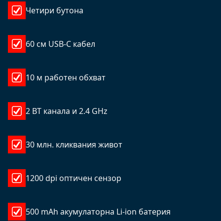
Четири бутона
60 см USB-C кабел
10 м работен обхват
2 BT канала и 2.4 GHz
30 млн. кликвания живот
1200 dpi оптичен сензор
500 mAh акумулаторна Li-ion батерия