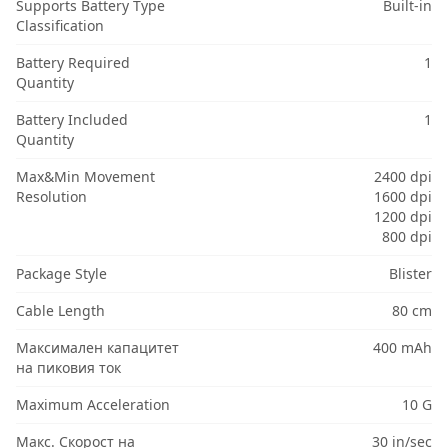
Supports Battery Type
Built-in
Classification
Battery Required
1
Quantity
Battery Included
1
Quantity
Max&Min Movement
2400 dpi
Resolution
1600 dpi
1200 dpi
800 dpi
Package Style
Blister
Cable Length
80 cm
Максимален капацитет
400 mAh
на пиковия ток
Maximum Acceleration
10 G
Макс. Скорост на
30 in/sec