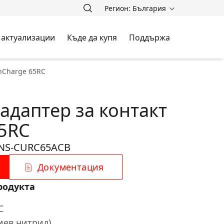
Регион: България
 актуализации
Къде да купя
Поддържа
nCharge 65RC
адаптер за контакт
5RC
NS-CURC65ACB
Документация
родукта
C
иев нитрид)