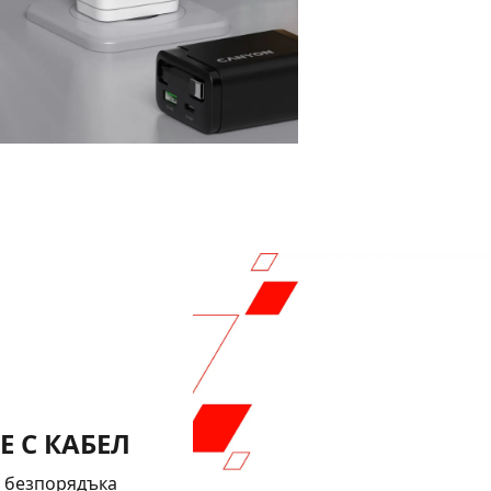
E C КАБЕЛ
а безпорядъка