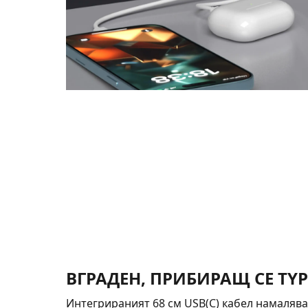
ВГРАДЕН, ПРИБИРАЩ СЕ TYP
Интегрираният 68 см USB(C) кабел намаляв