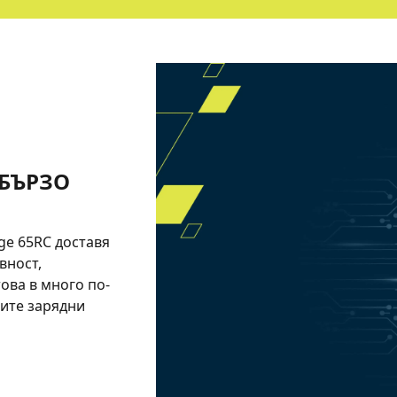
АБЪРЗО
ge 65RC доставя
вност,
ова в много по-
ите зарядни