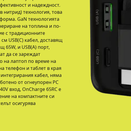
ефективност и надеждност.
 нитрид) технология, това
 форма. GaN технологията
нериране на топлина и по-
ие с традиционните
 см USB(C) кабел, доставящ
щ 65W, и USB(A) порт,
ат да се зареждат
о на лаптоп по време на
а телефон и таблет в края
 интегрирания кабел, няма
аботено от огнеупорен PC
0V вход, OnCharge 65RC е
ение на компактните си
селът осигурява