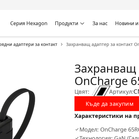
Серия Hexagon
Продукти
За нас
Новини и
рядни адаптери за контакт
Захранващ адаптер за контакт O
Захранващ 
OnCharge 6
C
Цвят:
Артикул:
Къде да закупим
Характеристики на п
Модел: OnCharge 65R
Технология: GaN (Гал