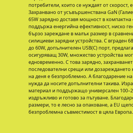
потребители, които се нуждаят от скорост, 
Захранвано от усъвършенствана GaN (Галиев
65W зарядно доставя мощност в компактна
поддържа енергийна ефективност, ниско ге
бързо зареждане в малък размер в сравнен
силициеви зарядни устройства. С вграден 68
до 60W, допълнителен USB(C) порт, предлага
осигуряващ 30W, множество устройства мог
едновременно. С това зарядно, захранванет
последователни срещи или дозареждането н
на деня е безпроблемно. А благодарение на
нужда да носите допълнителни такива. Изр
материал и поддържащо универсален 100–24
издръжливо и готово за пътуване. Благодар
размери, то е лесно за опаковане, а EU щеп
безпроблемна съвместимост в цяла Европа.