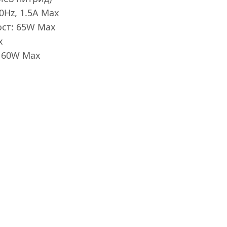
0Hz, 1.5A Max
ст: 65W Max
x
л 60W Max