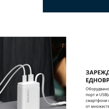
ЗАРЕЖД
ЕДНОВ
Оборудвано 
порт и USB(
смартфони и
от множеств