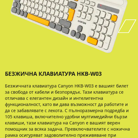
БЕЗЖИЧНА КЛАВИАТУРА HKB-W03
Безжичната клавиатура Canyon HKB-W03 е вашият билет
за свобода от кабели и безпорядък. Тази клавиатура се
отличава с елегантен дизайн и интелигентна
функционалност, като ви дава възможност да работите и
да се забавлявате с лекота. С пълноразмерна подредба и
105 клавиша, включително удобни мултимедийни бързи
клавиши, тази клавиатура на Canyon е вашият верен
помощник за всяка задача. Превключвателите с ножична
рамка осигуряват задоволително преживяване при