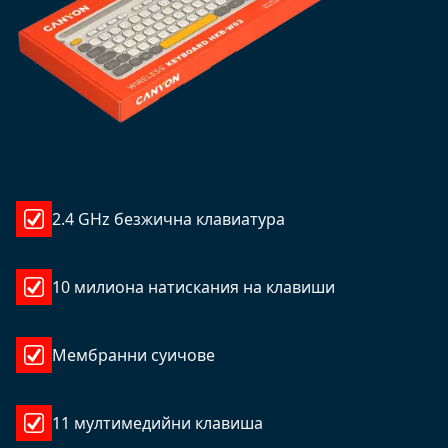
2.4 GHz безжична клавиатура
10 милиона натискания на клавиши
Мембранни суичове
11 мултимедийни клавиша