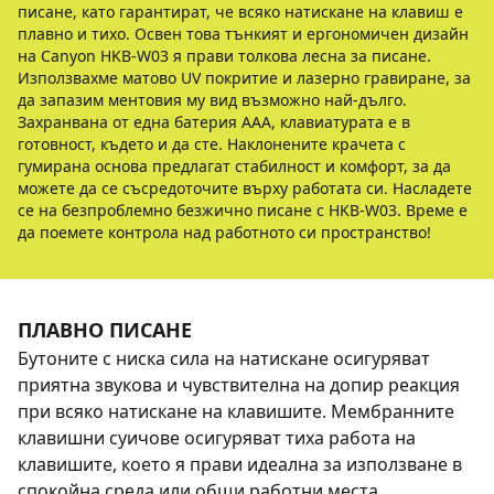
писане, като гарантират, че всяко натискане на клавиш е
плавно и тихо. Освен това тънкият и ергономичен дизайн
на Canyon HKB-W03 я прави толкова лесна за писане.
Използвахме матово UV покритие и лазерно гравиране, за
да запазим ментовия му вид възможно най-дълго.
Захранвана от една батерия ААА, клавиатурата е в
готовност, където и да сте. Наклонените крачета с
гумирана основа предлагат стабилност и комфорт, за да
можете да се съсредоточите върху работата си. Насладете
се на безпроблемно безжично писане с HKB-W03. Време е
да поемете контрола над работното си пространство!
ПЛАВНО ПИСАНЕ
Бутоните с ниска сила на натискане осигуряват
приятна звукова и чувствителна на допир реакция
при всяко натискане на клавишите. Мембранните
клавишни суичове осигуряват тиха работа на
клавишите, което я прави идеална за използване в
спокойна среда или общи работни места.