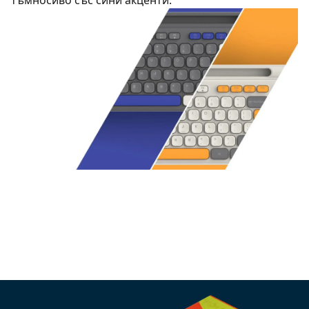
тъмносиво със сини акценти.