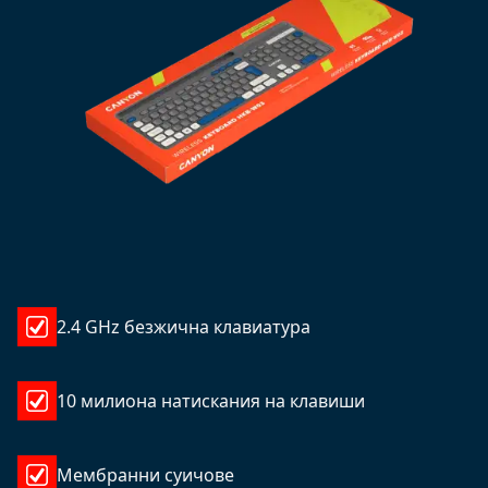
2.4 GHz безжична клавиатура
10 милиона натискания на клавиши
Мембранни суичове