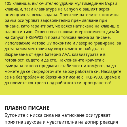
105 клавиша, включително удобни мултимедийни бързи
клавиши, тази клавиатура на Canyon е вашият верен
помощник за всяка задача. Превключвателите с ножична
рамка осигуряват задоволително преживяване при
писане, като гарантират, че всяко натискане на клавиш е
плавно и тихо. Освен това тънкият и ергономичен дизайн
на Canyon HKB-W03 я прави толкова лесна за писане.
Използвахме матово UV покритие и лазерно гравиране, за
да запазим ментовия му вид възможно най-дълго.
Захранвана от една батерия ААА, клавиатурата е в
готовност, където и да сте. Наклонените крачета с
гумирана основа предлагат стабилност и комфорт, за да
можете да се съсредоточите върху работата си. Насладете
се на безпроблемно безжично писане с HKB-W03. Време е
да поемете контрола над работното си пространство!
ПЛАВНО ПИСАНЕ
Бутоните с ниска сила на натискане осигуряват
приятна звукова и чувствителна на допир реакция