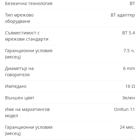
Безжична технология
BT
Тип мрежово
BT адаптер
оборудване
Съвместимост с
BT 5.4
мрежови стандарти
Гаранционни условия
7.5 ч.
(месец)
Диаметър на
6 mm
говорителя
Импеданс
16 Ω
Външен цвят
Зелен
Име на маркетингов
OnRun 11
модел
Гаранционни условия
24 мес.
(месец)