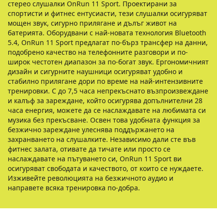
стерео слушалки OnRun 11 Sport. Проектирани за
спортисти и фитнес ентусиасти, тези слушалки осигуряват
мощен звук, сигурно прилягане и дълъг живот на
батерията. Оборудвани с най-новата технология Bluetooth
5.4, OnRun 11 Sport предлагат по-бърз трансфер на данни,
подобрено качество на телефонните разговори и по-
широк честотен диапазон за по-богат звук. Ергономичният
дизайн и сигурните наушници осигуряват удобно и
стабилно прилягане дори по време на най-интензивните
тренировки. С до 7,5 часа непрекъснато възпроизвеждане
и калъф за зареждане, който осигурява допълнителни 28
часа енергия, можете да се наслаждавате на любимата си
музика без прекъсване. Освен това удобната функция за
безжично зареждане улеснява поддържането на
захранването на слушалките. Независимо дали сте във
фитнес залата, отивате да тичате или просто се
наслаждавате на пътуването си, OnRun 11 Sport ви
осигуряват свободата и качеството, от които се нуждаете.
Изживейте революцията на безжичното аудио и
направете всяка тренировка по-добра.