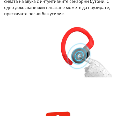
силата на звука с интуитивните сензорни бутони. С
едно докосване или плъзгане можете да паузирате,
прескачате песни без усилие.