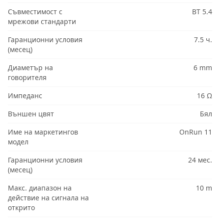
Съвместимост с
BT 5.4
мрежови стандарти
Гаранционни условия
7.5 ч.
(месец)
Диаметър на
6 mm
говорителя
Импеданс
16 Ω
Външен цвят
Бял
Име на маркетингов
OnRun 11
модел
Гаранционни условия
24 мес.
(месец)
Макс. диапазон на
10 m
действие на сигнала на
открито