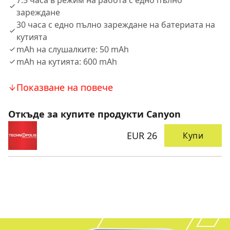
7.5 часа в режим на работа с едно пълно
зареждане
30 часа с едно пълно зареждане на батериата на
кутията
mAh на слушалките: 50 mAh
mAh на кутията: 600 mAh
Показване на повече
Откъде за купите продукти Canyon
EUR 26
Купи