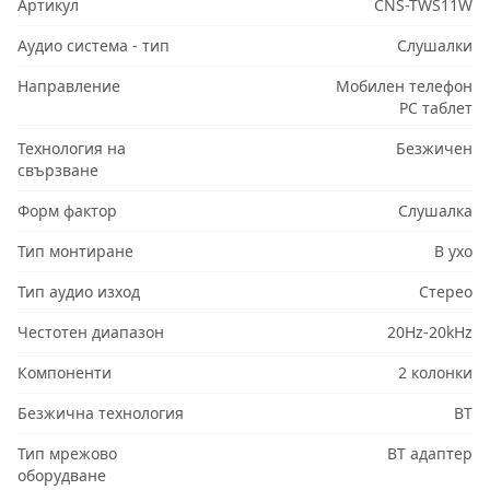
Артикул
CNS-TWS11W
Аудио система - тип
Слушалки
Направление
Мобилен телефон
PC таблет
Технология на
Безжичен
свързване
Форм фактор
Слушалка
Тип монтиране
В ухо
Тип аудио изход
Стерео
Честотен диапазон
20Hz-20kHz
Компоненти
2 колонки
Безжична технология
BT
Тип мрежово
BT адаптер
оборудване