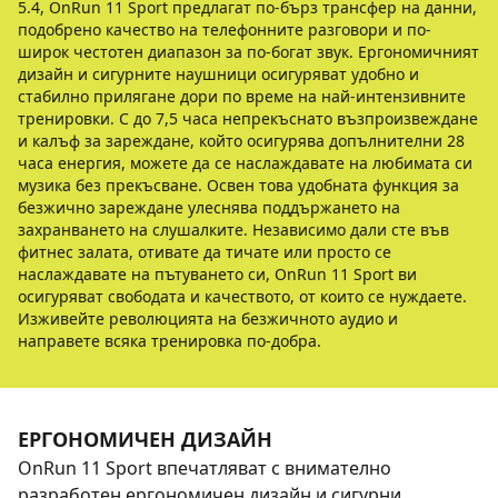
5.4, OnRun 11 Sport предлагат по-бърз трансфер на данни,
подобрено качество на телефонните разговори и по-
широк честотен диапазон за по-богат звук. Ергономичният
дизайн и сигурните наушници осигуряват удобно и
стабилно прилягане дори по време на най-интензивните
тренировки. С до 7,5 часа непрекъснато възпроизвеждане
и калъф за зареждане, който осигурява допълнителни 28
часа енергия, можете да се наслаждавате на любимата си
музика без прекъсване. Освен това удобната функция за
безжично зареждане улеснява поддържането на
захранването на слушалките. Независимо дали сте във
фитнес залата, отивате да тичате или просто се
наслаждавате на пътуването си, OnRun 11 Sport ви
осигуряват свободата и качеството, от които се нуждаете.
Изживейте революцията на безжичното аудио и
направете всяка тренировка по-добра.
ЕРГОНОМИЧЕН ДИЗАЙН
OnRun 11 Sport впечатляват с внимателно
разработен ергономичен дизайн и сигурни