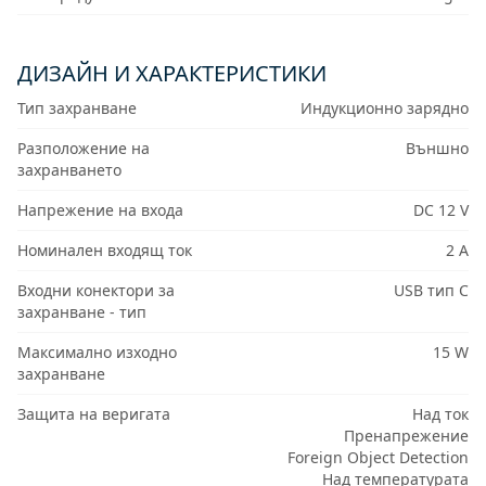
ДИЗАЙН И ХАРАКТЕРИСТИКИ
Тип захранване
Индукционно зарядно
Разположение на
Външно
захранването
Напрежение на входа
DC 12 V
Номинален входящ ток
2 A
Входни конектори за
USB тип C
захранване - тип
Максимално изходно
15 W
захранване
Защита на веригата
Над ток
Пренапрежение
Foreign Object Detection
Над температурата