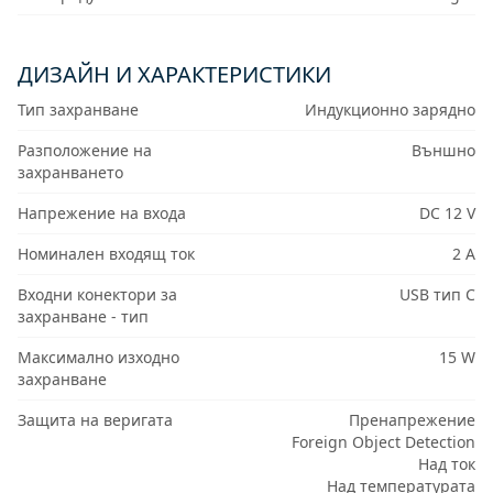
ДИЗАЙН И ХАРАКТЕРИСТИКИ
Тип захранване
Индукционно зарядно
Разположение на
Външно
захранването
Напрежение на входа
DC 12 V
Номинален входящ ток
2 A
Входни конектори за
USB тип C
захранване - тип
Максимално изходно
15 W
захранване
Защита на веригата
Пренапрежение
Foreign Object Detection
Над ток
Над температурата