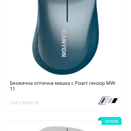
Безжична оптична мишка с Pixart сензор MW-
11
CNE-CMSW11E
АРХИВ