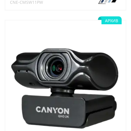
CNE-CMSW11PW
АРХИВ