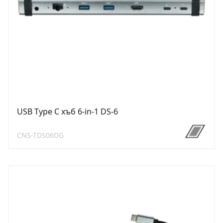
USB Type C хъб 6-in-1 DS-6
CNS-TDS06DG