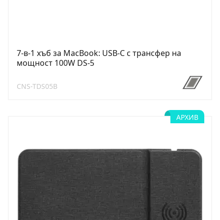
7-в-1 хъб за MacBook: USB-C с трансфер на
мощност 100W DS-5
CNS-TDS05B
АРХИВ