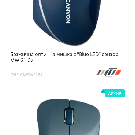
Безжична оптична мишка с “Blue LED” сензор
MW-21 Син
CNS-CMSW21BL
АРХИВ