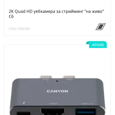
2K Quad HD уебкамера за стрийминг ”на живо”
C6
CNS-CWC6N
АРХИВ