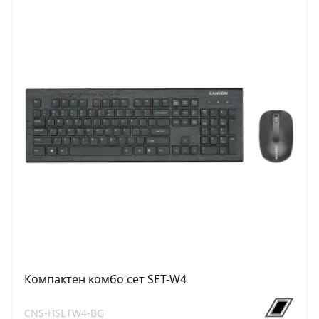
Компактен комбо сет SET-W4
CNS-HSETW4-BG