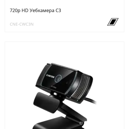
720p HD Уебкамера C3
CNE-CWC3N