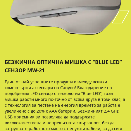
БЕЗЖИЧНА ОПТИЧНА МИШКА С “BLUE LED”
СЕНЗОР MW-21
Един от най-успешните продукти измежду всички
компютърни аксесоари на Canyon! Благодарение на
подобрения LED сензор с технология “Blue LED”, тази
мишка работи много по-точно от всяка друга в този клас, а
с технология за пестене на енергия времето за работа е
увеличено с до 20% с ААA батерии. Безжичният 2,4 GHz
USB приемник ви позволява да поддържате
висококачествена и непрекъсната свързаност, без да
затрупвате работното място с ненужни кабели, за да си я