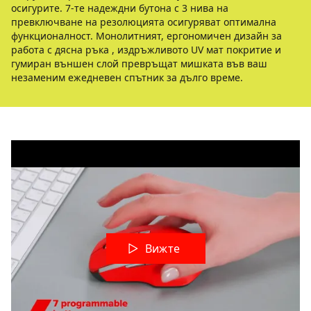
осигурите. 7-те надеждни бутона с 3 нива на
превключване на резолюцията осигуряват оптимална
функционалност. Монолитният, ергономичен дизайн за
работа с дясна ръка , издръжливото UV мат покритие и
гумиран външен слой превръщат мишката във ваш
незаменим ежедневен спътник за дълго време.
Вижте