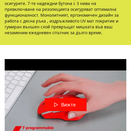
осигурите. 7-те надеждни бутона с 3 нива на
превключване на резолюцията осигуряват оптимална
функционалност. Монолитният, ергономичен дизайн за
работа с дясна ръка , издръжливото UV мат покритие и
гумиран външен слой превръщат мишката във ваш
незаменим ежедневен спътник за дълго време.
Вижте