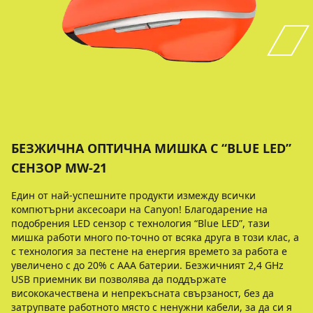
БЕЗЖИЧНА ОПТИЧНА МИШКА С “BLUE LED”
СЕНЗОР MW-21
Един от най-успешните продукти измежду всички
компютърни аксесоари на Canyon! Благодарение на
подобрения LED сензор с технология “Blue LED”, тази
мишка работи много по-точно от всяка друга в този клас, а
с технология за пестене на енергия времето за работа е
увеличено с до 20% с ААA батерии. Безжичният 2,4 GHz
USB приемник ви позволява да поддържате
висококачествена и непрекъсната свързаност, без да
затрупвате работното място с ненужни кабели, за да си я