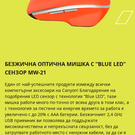
БЕЗЖИЧНА ОПТИЧНА МИШКА С “BLUE LED”
СЕНЗОР MW-21
Един от най-успешните продукти измежду всички
компютърни аксесоари на Canyon! Благодарение на
подобрения LED сензор с технология “Blue LED”, тази
мишка работи много по-точно от всяка друга в този клас, а
с технология за пестене на енергия времето за работа е
увеличено с до 20% с ААA батерии. Безжичният 2,4 GHz
USB приемник ви позволява да поддържате
висококачествена и непрекъсната свързаност, без да
затрупвате работното място с ненужни кабели, за да си я