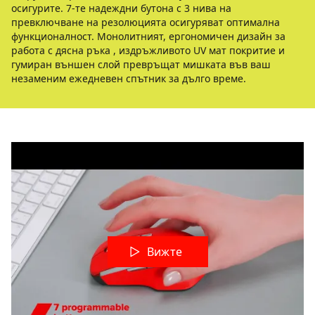
осигурите. 7-те надеждни бутона с 3 нива на
превключване на резолюцията осигуряват оптимална
функционалност. Монолитният, ергономичен дизайн за
работа с дясна ръка , издръжливото UV мат покритие и
гумиран външен слой превръщат мишката във ваш
незаменим ежедневен спътник за дълго време.
Вижте